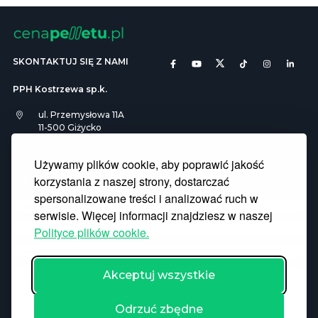
SKONTAKTUJ SIĘ Z NAMI
PPH Kostrzewa sp.k.
ul. Przemysłowa 11A
11-500 Giżycko
info@cenapelletu.pl
Używamy plików cookie, aby poprawić jakość
korzystania z naszej strony, dostarczać
Pliki Cookies
RODO
spersonalizowane treści i analizować ruch w
serwisie. Więcej informacji znajdziesz w naszej
Polityce plików cookie.
Akceptuj wszystkie
Odrzuć zbędne