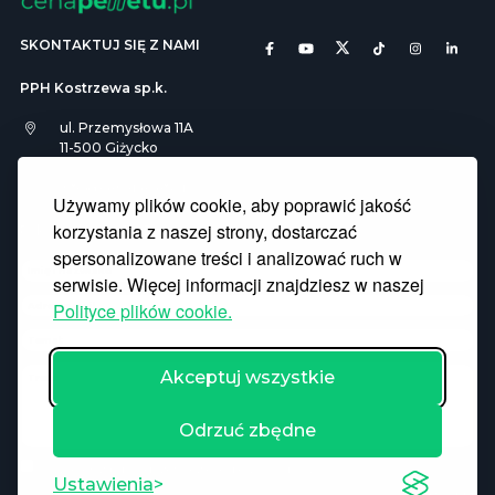
SKONTAKTUJ SIĘ Z NAMI
PPH Kostrzewa sp.k.
ul. Przemysłowa 11A
11-500 Giżycko
info@cenapelletu.pl
Używamy plików cookie, aby poprawić jakość
korzystania z naszej strony, dostarczać
Pliki Cookies
RODO
spersonalizowane treści i analizować ruch w
serwisie. Więcej informacji znajdziesz w naszej
Polityce plików cookie.
Akceptuj wszystkie
Odrzuć zbędne
Wyrażam zgodę na przetwarzanie danych osobowych
Ustawienia