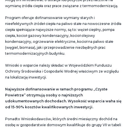
wymianę źródła ciepła oraz prace związane z termomodernizacją.
Program oferuje dofinansowanie wymiany starych i
nieefektywnych źródeł ciepła na paliwo stałe na nowoczesne źródła
ciepła spełniające najwyższe normy, są to: węzeł cieplny, pompa
ciepła, kocioł gazowy kondensacyjny, kocioł olejowy
kondensacyjny, ogrzewanie elektryczne, kocioł na paliwo stałe
(węgiel, biomasa), jak i przeprowadzenie niezbędnych prac
termomodernizacyjnych budynku.
Wnioski o wsparcie należy składać w Wojewódzkim Funduszu
Ochrony Środowiska i Gospodarki Wodnej właściwym ze względu
na lokalizację inwestycji.
Najwyższe dofinansowanie w ramach programu „Czyste
Powietrze” otrzymują osoby o najniższych
udokumentowanych dochodach. Wysokość wsparcia waha się
od 15-90% kosztów kwalifikowanych inwestycji.
Ponadto Wnioskodawców, których średni miesięczny dochód na
osobę w gospodarstwie domowym kwalifikuje do grupy VII w tabeli