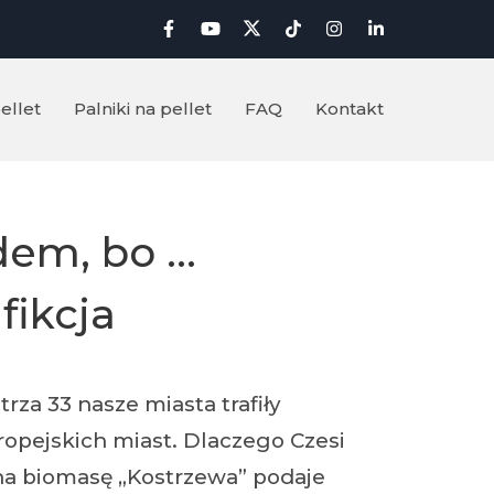
ellet
Palniki na pellet
FAQ
Kontakt
m, bo ...
fikcja
rza 33 nasze miasta trafiły
uropejskich miast. Dlaczego Czesi
w na biomasę „Kostrzewa” podaje