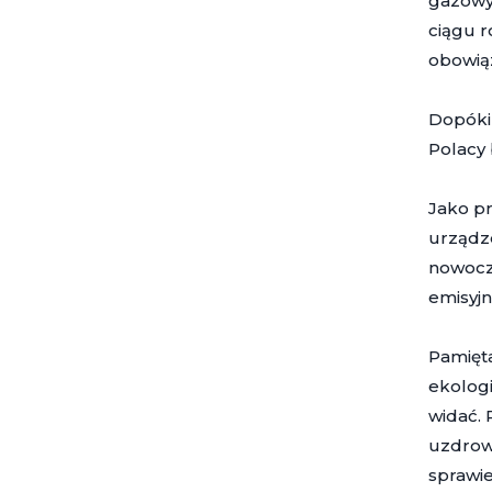
gazowy.
ciągu r
obowiąz
Dopóki 
Polacy
Jako p
urządze
nowocze
emisyjn
Pamięta
ekologi
widać. 
uzdrow
sprawie