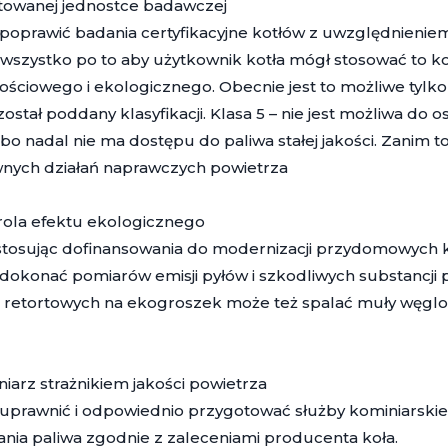
towanej jednostce badawczej
poprawić badania certyfikacyjne kotłów z uwzględnienie
wszystko po to aby użytkownik kotła mógł stosować to k
ściowego i ekologicznego. Obecnie jest to możliwe tylko
został poddany klasyfikacji. Klasa 5 – nie jest możliwa do
 bo nadal nie ma dostępu do paliwa stałej jakości. Zanim
wnych działań naprawczych powietrza
rola efektu ekologicznego
tosując dofinansowania do modernizacji przydomowych kot
dokonać pomiarów emisji pyłów i szkodliwych substancji pr
 retortowych na ekogroszek może też spalać muły węglow
niarz strażnikiem jakości powietrza
uprawnić i odpowiednio przygotować służby kominiarski
nia paliwa zgodnie z zaleceniami producenta koła.