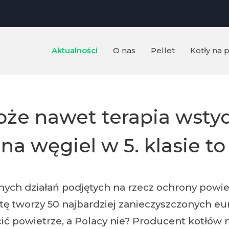
Aktualności
O nas
Pellet
Kotły na p
że nawet terapia wstyde
 na węgiel w 5. klasie to 
nych działań podjętych na rzecz ochrony powiet
stę tworzy 50 najbardziej zanieczyszczonych e
yścić powietrze, a Polacy nie? Producent kotłó