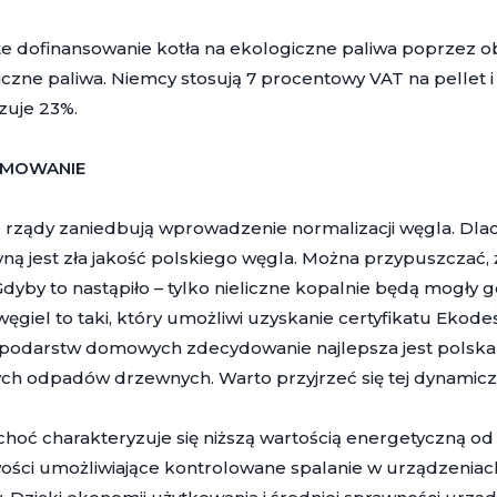
te dofinansowanie kotła na ekologiczne paliwa poprzez 
czne paliwa. Niemcy stosują 7 procentowy VAT na pellet i
zuje 23%.
MOWANIE
e rządy zaniedbują wprowadzenie normalizacji węgla. Dl
ną jest zła jakość polskiego węgla. Można przypuszczać
dyby to nastąpiło – tylko nieliczne kopalnie będą mogł
ęgiel to taki, który umożliwi uzyskanie certyfikatu Ekode
podarstw domowych zdecydowanie najlepsza jest polska 
ch odpadów drzewnych. Warto przyjrzeć się tej dynamiczni
 choć charakteryzuje się niższą wartością energetyczną 
ości umożliwiające kontrolowane spalanie w urządzeniach