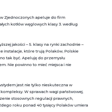
w Zjednoczonych apeluje do firm
załych kotłów węglowych klasy 3. według
ższej jakości – 5. klasy na rynki zachodnie –
ce instalacje, które trują Polaków, Polskie
nno tak być. Apeluję do przemysłu
em. Nie powinno to mieć miejsca i nie
tydem jest nie tylko nieskuteczna w
 kompleksy. W sprawach wagi państwowej,
zenie stosownych regulacji prawnych,
ażdego roku ponad 40 tysięcy Polaków umiera