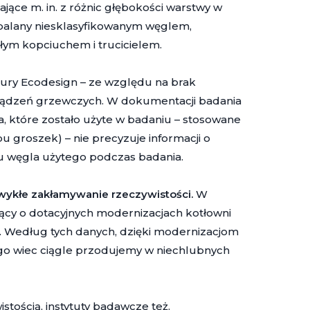
ące m. in. z różnic głębokości warstwy w
opalany niesklasyfikowanym węglem,
kłym kopciuchem i trucicielem.
edury Ecodesign – ze względu na brak
rządzeń grzewczych. W dokumentacji badania
a, które zostało użyte w badaniu – stosowane
 groszek) – nie precyzuje informacji o
u węgla użytego podczas badania.
wykłe zakłamywanie rzeczywistości.
W
jący o dotacyjnych modernizacjach kotłowni
ji. Według tych danych, dzięki modernizacjom
zego wiec ciągle przodujemy w niechlubnych
istością, instytuty badawcze też.