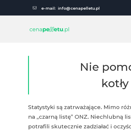
e-mail:
info@cenapelletu.pl
Nie pomo
kotły
Statystyki są zatrważające. Mimo róż
na „czarną listę” ONZ. Niechlubną li
potrafili skutecznie zadziałać i ocz