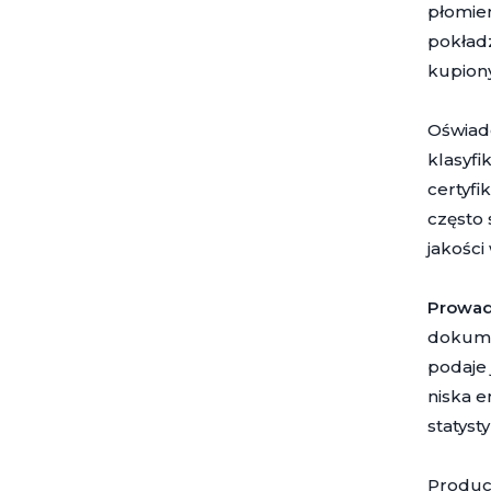
płomien
pokładz
kupiony
Oświadc
klasyf
certyfi
często 
jakości
Prowad
dokumen
podaje 
niska e
statyst
Produce