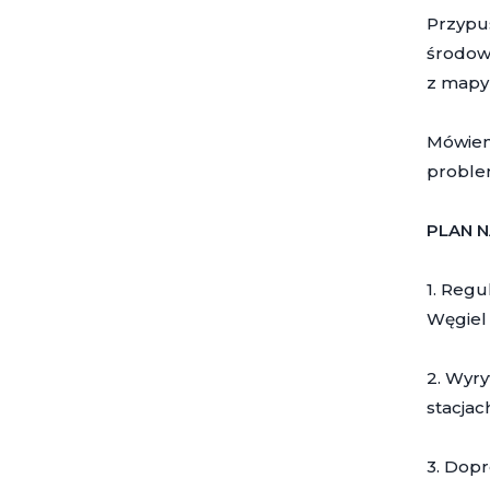
Przypu
środowi
z mapy 
Mówieni
proble
PLAN 
1. Reg
Węgiel
2. Wyry
stacjac
3. Dopr