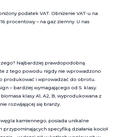
obniżony podatek VAT. Obniżenie VAT-u na
 16 procentowy – na gaz ziemny. U nas
aczego? Najbardziej prawdopodobną
, że z tego powodu nigdy nie wprowadzono
y go produkować i wprowadzać do obrotu.
sign – bardziej wymagającego od 5. klasy.
biomasa klasy A1, A2, B, wyprodukowana z
e rozwijającej się branży.
od węgla kamiennego, posiada unikalne
 przypominających specyfiką działania kocioł