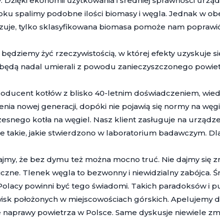
 Dzięki ekonomii użytkowania i średniej sprawności urząd
oku spalimy podobne ilości biomasy i węgla. Jednak w obec
uje, tylko sklasyfikowana biomasa pomoże nam poprawić 
będziemy żyć rzeczywistością, w której efekty uzyskuje si
 będą nadal umierali z powodu zanieczyszczonego powiet
roducent kotłów z blisko 40-letnim doświadczeniem, wie
nia nowej generacji, dopóki nie pojawią się normy na węg
snego kotła na węgiel. Nasz klient zasługuje na urządz
e takie, jakie stwierdzono w laboratorium badawczym. Dla
jmy, że bez dymu też można mocno truć. Nie dajmy się 
czne. Tlenek węgla to bezwonny i niewidzialny zabójca. Śm
Polacy powinni być tego świadomi. Takich paradoksów i p
isk położonych w miejscowościach górskich. Apelujemy 
 naprawy powietrza w Polsce. Same dyskusje niewiele zmi