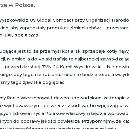
rze w Polsce.
Wyszkowski z US Global Compact przy Organizacji Narodó
kich, aby zaprzestały produkcji „śmieciuchów” - przestar
PN EN 303-5:2012.
cające jest to, że przemysł kotlarski sprzedaje kotły najwy
cji, Niemiec, a do Polski trafiają te najbardziej zawstydzają
 – powiedział stacji TVN 24 Kamil Wyszkowski. – Nie powi
kiego, aby tego nie robiono. Niech to będzie terapia wstyd
śmy tego zjawiska pogłębiać.
y Panie Wierzchowski, dawno udowodniono, że terapia ws
ie wychowawczym, ale wręcz szkodliwa, bo wpędzająca w
cych zdrowia i życia Polaków właściwym będzie wprowad
nych do poprawy jakości powietrza. Przypomnijmy, że k
du katastrofalnego stanu powietrza w naszym kraju.