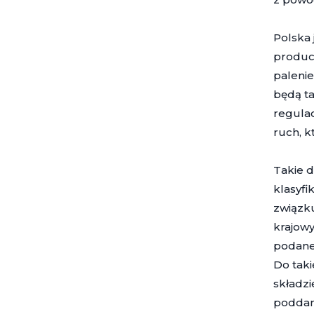
Polska 
produce
palenie
będą ta
regulac
ruch, k
Takie d
klasyfi
związku
krajowy
podane 
Do taki
składzi
poddan