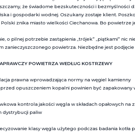
szczamy, że świadome bezskuteczności i bezmyślności dz
ska i gospodarki wodnej. Oszukany zostaje klient. Poszko
Polski znika miasto wielkości Ciechanowa. Bo powietrze je
e, o pilnej potrzebie zastąpienia „trójek” „piątkami” nic ni
m zanieczyszczonego powietrza. Niezbędne jest podjęcie
NAPRAWCZY POWIETRZA WEDŁUG KOSTRZEWY
ulacja prawna wprowadzająca normy na węgiel kamienny
 przed opuszczeniem kopalni powinien być zapakowany w
wkowa kontrola jakości węgla w składach opałowych na za
h dystrybucji paliw
ecyzowanie klasy węgla użytego podczas badania kotła p