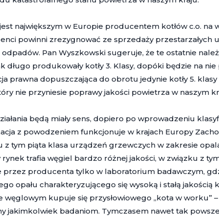
jest największym w Europie producentem kotłów c.o. na wę
nci powinni zrezygnować ze sprzedaży przestarzałych ur
 odpadów. Pan Wyszkowski sugeruje, że te ostatnie należy 
k długo produkowały kotły 3. Klasy, dopóki będzie na nie 
ja prawna dopuszczająca do obrotu jedynie kotły 5. klasy 
tóry nie przyniesie poprawy jakości powietrza w naszym kr
ziałania będą miały sens, dopiero po wprowadzeniu klasyf
kacja z powodzeniem funkcjonuje w krajach Europy Zachodn
 z tym piąta klasa urządzeń grzewczych w zakresie opal
 rynek trafia węgiel bardzo różnej jakości, w związku z ty
przez producenta tylko w laboratorium badawczym, gdzie
ego opału charakteryzującego się wysoką i stałą jakością 
e węglowym kupuje się przysłowiowego „kota w worku” – 
y jakimkolwiek badaniom. Tymczasem nawet tak powsze