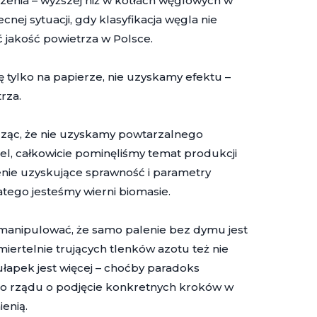
zenia – wyższej niż w kotłach węglowych w
nej sytuacji, gdy klasyfikacja węgla nie
jakość powietrza w Polsce.
ę tylko na papierze, nie uzyskamy efektu –
rza.
dząc, że nie uzyskamy powtarzalnego
iel, całkowicie pominęliśmy temat produkcji
enie uzyskujące sprawność i parametry
tego jesteśmy wierni biomasie.
zmanipulować, że samo palenie bez dymu jest
iertelnie trujących tlenków azotu też nie
ułapek jest więcej – choćby paradoks
do rządu o podjęcie konkretnych kroków w
enią.