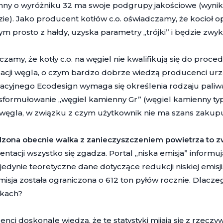
ny o wyróżniku 32 ma swoje podgrupy jakościowe (wynikaj
ie). Jako producent kotłów c.o. oświadczamy, że kocioł 
m prosto z hałdy, uzyska parametry „trójki” i będzie zwy
zamy, że kotły c.o. na węgiel nie kwalifikują się do proc
ikacji węgla, o czym bardzo dobrze wiedzą producenci u
kacyjnego Ecodesign wymaga się określenia rodzaju paliw
sformułowanie „węgiel kamienny Gr” (węgiel kamienny typu
 węgla, w związku z czym użytkownik nie ma szans zakup
zona obecnie walka z zanieczyszczeniem powietrza to z
tacji wszystko się zgadza. Portal „niska emisja” informu
jedynie teoretyczne dane dotyczące redukcji niskiej emis
misja została ograniczona o 612 ton pyłów rocznie. Dlac
ykach?
nci doskonale wiedzą, że te statystyki mijają się z rzeczyw