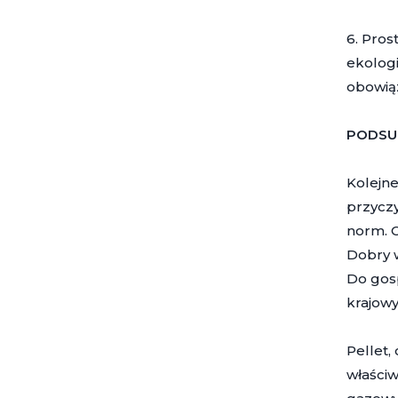
6. Pros
ekologi
obowią
PODSU
Kolejn
przyczy
norm. G
Dobry w
Do gos
krajowy
Pellet,
właściw