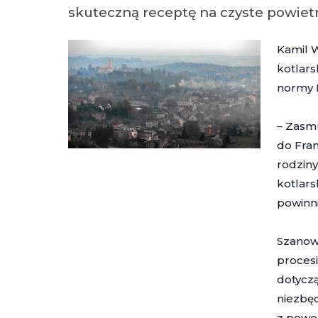
skuteczną receptę na czyste powiet
Kamil 
kotlars
normy 
– Zasmu
do Fran
rodziny
kotlars
powinni
Szanown
proces
dotyczą
niezbęd
z powo