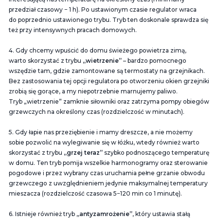
przedział czasowy − 1 h). Po ustawionym czasie regulator wraca
do poprzednio ustawionego trybu. Tryb ten doskonale sprawdza się
też przy intensywnych pracach domowych.
4. Gdy chcemy wpuścić do domu świeżego powietrza zimą,
warto skorzystać z trybu
„wietrzenie”
– bardzo pomocnego
wszędzie tam, gdzie zamontowane są termostaty na grzejnikach.
Bez zastosowania tej opcji regulatora po otworzeniu okien grzejniki
zrobią się gorące, a my niepotrzebnie marnujemy paliwo.
Tryb „wietrzenie” zamknie siłowniki oraz zatrzyma pompy obiegów
grzewczych na określony czas (rozdzielczość w minutach).
5. Gdy łapie nas przeziębienie i mamy dreszcze, a nie możemy
sobie pozwolić na wylegiwanie się w łóżku, wtedy również warto
skorzystać z trybu
„grzej teraz”
szybko podnoszącego temperaturę
w domu. Ten tryb pomija wszelkie harmonogramy oraz sterowanie
pogodowe i przez wybrany czas uruchamia pełne grzanie obwodu
grzewczego z uwzględnieniem jedynie maksymalnej temperatury
mieszacza (rozdzielczość czasowa 5−120 min co 1 minutę).
6. Istnieje również tryb
„antyzamrożenie”
, który ustawia stałą