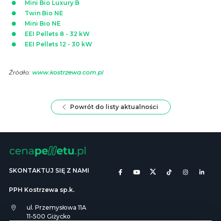
Mini Bio Luxury B
Twin Bio NE
Mini Bio NE
EEI Pellets 8 - 32 kW
EEI Pellets 12 - 30 kW
Źródło:
www.kostrzewa.com.pl
Powrót do listy aktualności
SKONTAKTUJ SIĘ Z NAMI
PPH Kostrzewa sp.k.
ul. Przemysłowa 11A
11-500 Giżycko