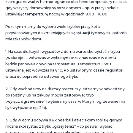
zaprogramować w harmonogramie obniżenie temperatury na czas,
gdy wszyscy domownicy są poza domem – np. w pracy i szkole
ustawiając temperaturę nocną w godzinach 8.00 − 16.00
Poza tym mamy do wyboru wiele trybów pracy kotła,
przystosowanych do zmieniających się sytuacji życiowych i potrzeb
mieszkańców domu.
1. Na czas dłuższych wyjazdów z domu warto skorzystać z trybu
„wakacje”
– wówczas w wybranym przez nas czasie w domu
będzie panowała dowolna temperatura. Temperatura CWU
ustawiana jest wówczas na 8°C. Po ustawionym czasie regulator
wraca do poprzednio ustawionego trybu.
2. Gdy wychodzimy na dłuższy spacer czy jedziemy w odwiedziny
do rodziny lub na zakupy można zastosować tryb
„wyłącz ogrzewanie”
(wybieramy czas, w którym ogrzewanie ma
być wyłączone np. 2 h).
3. Gdy w domu odbywa się kinderbal i dzieciakom robi się gorąco
można skorzystać z trybu
„grzej teraz”
– co pozwali wybrać
interesującą nas temperaturę na określony czas (minimalny