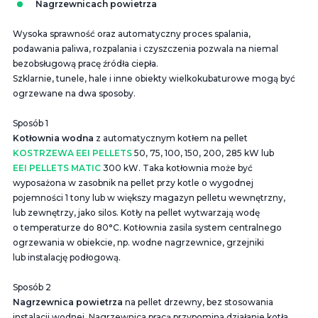
Nagrzewnicach powietrza
Wysoka sprawność oraz automatyczny proces spalania,
podawania paliwa, rozpalania i czyszczenia pozwala na niemal
bezobsługową pracę źródła ciepła.
Szklarnie, tunele, hale i inne obiekty wielkokubaturowe mogą być
ogrzewane na dwa sposoby.
Sposób 1
Kotłownia wodna
z automatycznym kotłem na pellet
KOSTRZEWA EEI PELLETS
50, 75, 100, 150, 200, 285 kW lub
EEI PELLETS MATIC
300 kW. Taka kotłownia może być
wyposażona w zasobnik na pellet przy kotle o wygodnej
pojemności 1 tony lub w większy magazyn pelletu wewnętrzny,
lub zewnętrzy, jako silos. Kotły na pellet wytwarzają wodę
o temperaturze do 80°C. Kotłownia zasila system centralnego
ogrzewania w obiekcie, np. wodne nagrzewnice, grzejniki
lub instalację podłogową.
Sposób 2
Nagrzewnica powietrza
na pellet drzewny, bez stosowania
instalacji wodnej. Nagrzewnica pracą przypomina działanie kotła,