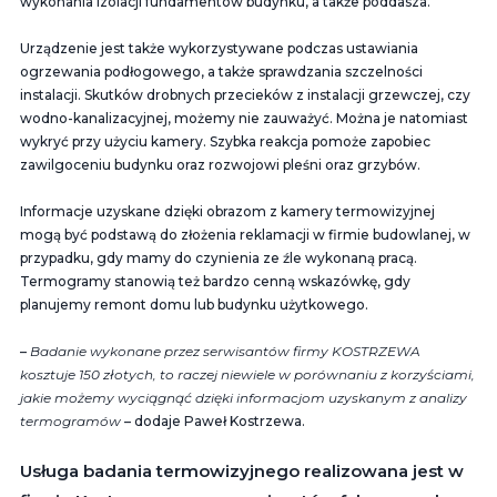
wykonania izolacji fundamentów budynku, a także poddasza.
Urządzenie jest także wykorzystywane podczas ustawiania
ogrzewania podłogowego, a także sprawdzania szczelności
instalacji. Skutków drobnych przecieków z instalacji grzewczej, czy
wodno-kanalizacyjnej, możemy nie zauważyć. Można je natomiast
wykryć przy użyciu kamery. Szybka reakcja pomoże zapobiec
zawilgoceniu budynku oraz rozwojowi pleśni oraz grzybów.
Informacje uzyskane dzięki obrazom z kamery termowizyjnej
mogą być podstawą do złożenia reklamacji w firmie budowlanej, w
przypadku, gdy mamy do czynienia ze źle wykonaną pracą.
Termogramy stanowią też bardzo cenną wskazówkę, gdy
planujemy remont domu lub budynku użytkowego.
–
Badanie wykonane przez serwisantów firmy KOSTRZEWA
kosztuje 150 złotych, to raczej niewiele w porównaniu z korzyściami,
jakie możemy wyciągnąć dzięki informacjom uzyskanym z analizy
termogramów
– dodaje Paweł Kostrzewa.
Usługa badania termowizyjnego realizowana jest w