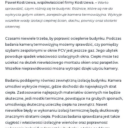
Paweł Kostrzewa, współ­właściciel firmy Kostrzewa. –
Warto
sprawdzić, czym różnią się te budynki. Różnice, które są nie do
wykrycia gołym okiem, zarejestruje kamera termowizyjna. Wykryje
wszelkie wady izolacji cieplnej ścian, dachu, piwnicy oraz stolarki
okiennej.
Czasami niewiele trzeba, by poprawić ocieplenie budynku. Podczas
badania kamerą termowizyjną możemy sprawdzić, czy pomiędzy
szybami zespolonymi w oknie PCV jest jeszcze gaz. Jego ubytek
powoduje spadek właściwości izolacyjnych okna. Ciepło może też
uciekać na skutek niewłaściwego montażu okien oraz parapetów.
Wszelkie nieprawidłowości można wytropić dzięki użyciu kamery.
Badaniu poddajemy również zewnętrzną izolację budynku. Kamera
umożliwi wykrycie miejsc, gdzie dochodzi do największych strat
ciepła. Zastosowanie najlepszych materiałów ściennych nie będzie
skuteczne, jeśli mostki termiczne, powstające na grubych spoinach,
umożliwiają skuteczną ucieczkę ciepła na zewnątrz. Nawet
niewielkie błędy w wykonaniu izolacji termicznej będą skutkowały
znacznymi stratami ciepła. Podczas badania sprawdzana jest także
ciągłość i właściwości izolacyjne wieńców oraz poprawność