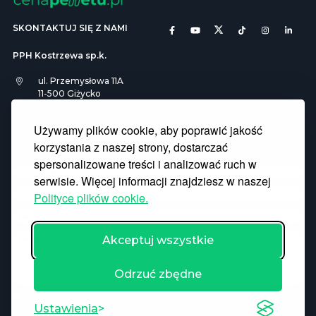
SKONTAKTUJ SIĘ Z NAMI
PPH Kostrzewa sp.k.
ul. Przemysłowa 11A
11-500 Giżycko
info@cenapelletu.pl
Używamy plików cookie, aby poprawić jakość
korzystania z naszej strony, dostarczać
Pliki Cookies
RODO
spersonalizowane treści i analizować ruch w
serwisie. Więcej informacji znajdziesz w naszej
Polityce plików cookie.
Akceptuj wszystkie
Odrzuć zbędne
Wyrażam zgodę na przetwarzanie danych osobowych
Ustawienia