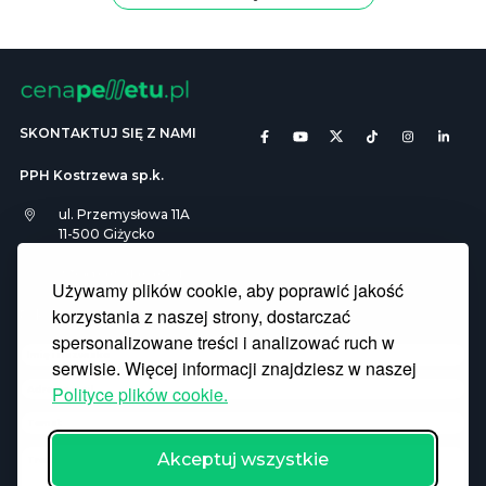
SKONTAKTUJ SIĘ Z NAMI
PPH Kostrzewa sp.k.
ul. Przemysłowa 11A
11-500 Giżycko
info@cenapelletu.pl
Używamy plików cookie, aby poprawić jakość
korzystania z naszej strony, dostarczać
Pliki Cookies
RODO
spersonalizowane treści i analizować ruch w
serwisie. Więcej informacji znajdziesz w naszej
Polityce plików cookie.
Akceptuj wszystkie