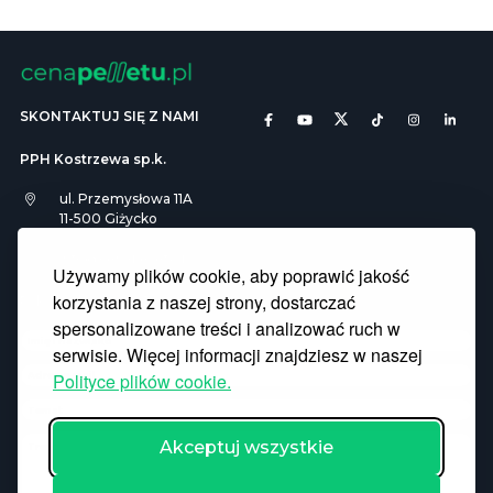
SKONTAKTUJ SIĘ Z NAMI
PPH Kostrzewa sp.k.
ul. Przemysłowa 11A
11-500 Giżycko
info@cenapelletu.pl
Używamy plików cookie, aby poprawić jakość
korzystania z naszej strony, dostarczać
Pliki Cookies
RODO
spersonalizowane treści i analizować ruch w
serwisie. Więcej informacji znajdziesz w naszej
Polityce plików cookie.
Akceptuj wszystkie