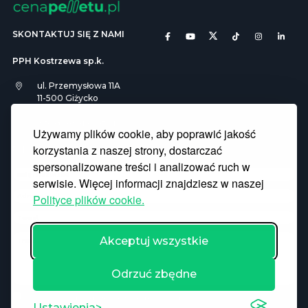
SKONTAKTUJ SIĘ Z NAMI
PPH Kostrzewa sp.k.
ul. Przemysłowa 11A
11-500 Giżycko
info@cenapelletu.pl
Używamy plików cookie, aby poprawić jakość
korzystania z naszej strony, dostarczać
Pliki Cookies
RODO
spersonalizowane treści i analizować ruch w
serwisie. Więcej informacji znajdziesz w naszej
Polityce plików cookie.
Akceptuj wszystkie
Odrzuć zbędne
Wyrażam zgodę na przetwarzanie danych osobowych
Ustawienia