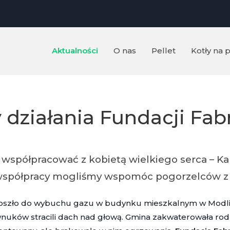
Aktualności
O nas
Pellet
Kotły na p
działania Fundacji Fab
współpracować z kobietą wielkiego serca – Kar
ej współpracy mogliśmy wspomóc pogorzelców 
oszło do wybuchu gazu w budynku mieszkalnym w Modlis
 wnuków stracili dach nad głową. Gmina zakwaterowała ro