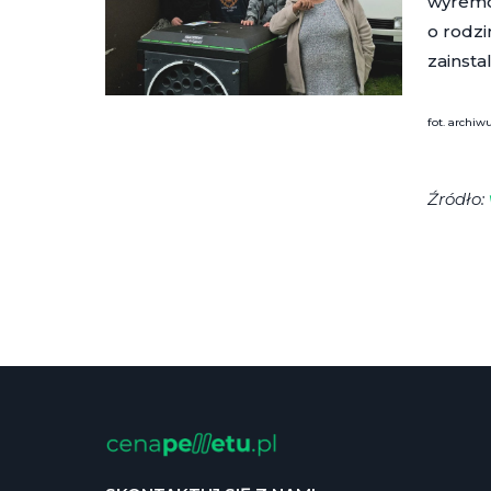
wyremo
o rodzi
zainsta
fot. archi
Źródło: