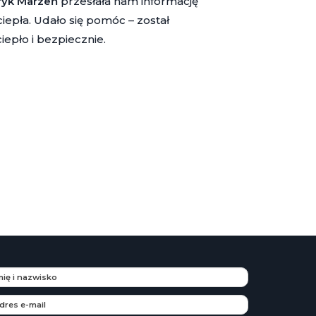
ryk Marzeń
przesłała nam informację
epła. Udało się pomóc – został
ciepło i bezpiecznie.