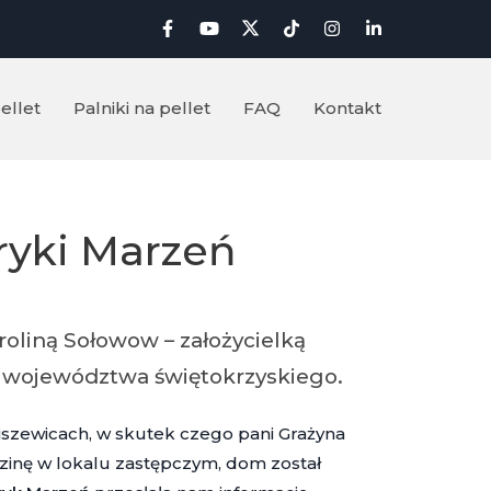
ellet
Palniki na pellet
FAQ
Kontakt
ryki Marzeń
oliną Sołowow – założycielką
z województwa świętokrzyskiego.
zewicach, w skutek czego pani Grażyna
dzinę w lokalu zastępczym, dom został