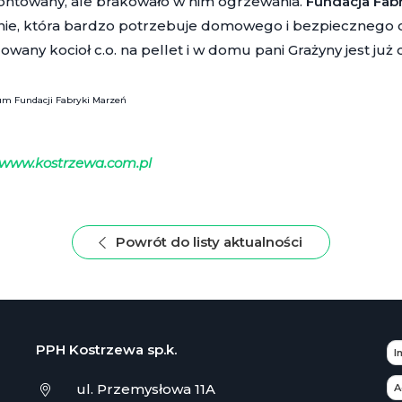
ntowany, ale brakowało w nim ogrzewania.
Fundacja Fab
nie, która bardzo potrzebuje domowego i bezpiecznego ci
lowany kocioł c.o. na pellet i w domu pani Grażyny jest już 
wum Fundacji Fabryki Marzeń
www.kostrzewa.com.pl
Powrót do listy aktualności
PPH Kostrzewa sp.k.
ul. Przemysłowa 11A