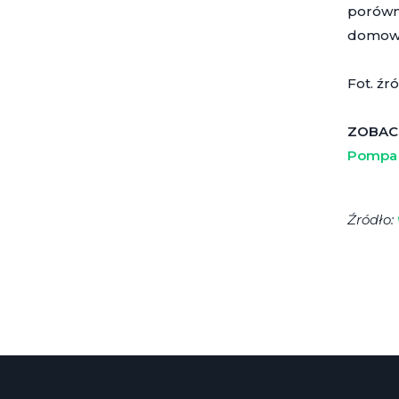
porówny
domowyc
Fot. źr
ZOBAC
Pompa 
Źródło: