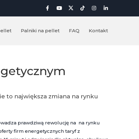
ellet
Palniki na pellet
FAQ
Kontakt
rgetycznym
ie to największa zmiana na rynku
rowadza prawdziwą rewolucję na na rynku
erty firm energetycznych taryf z