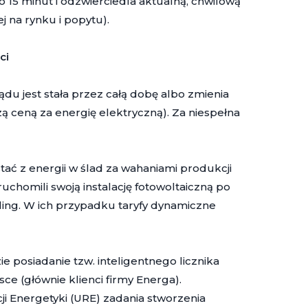
o 15 minut i odzwierciedla aktualną, chwilową
ej na rynku i popytu).
ci
ądu jest stała przez całą dobę albo zmienia
ą ceną za energię elektryczną). Za niespełna
tać z energii w ślad za wahaniami produkcji
chomili swoją instalację fotowoltaiczną po
illing. W ich przypadku taryfy dynamiczne
 posiadanie tzw. inteligentnego licznika
ce (głównie klienci firmy Energa).
ji Energetyki (URE) zadania stworzenia