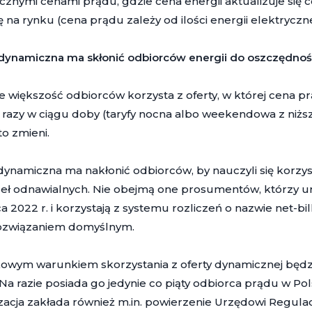
znymi cenami prądu, gdzie cena energii aktualizuje się c
ę na rynku (cena prądu zależy od ilości energii elektryczn
 dynamiczna ma skłonić odbiorców energii do oszczędnoś
 większość odbiorców korzysta z oferty, w której cena pr
 razy w ciągu doby (taryfy nocna albo weekendowa z niższ
to zmieni.
dynamiczna ma nakłonić odbiorców, by nauczyli się korzys
eł odnawialnych. Nie obejmą one prosumentów, którzy uru
a 2022 r. i korzystają z systemu rozliczeń o nazwie net-b
ozwiązaniem domyślnym.
wym warunkiem skorzystania z oferty dynamicznej będzie
Na razie posiada go jedynie co piąty odbiorca prądu w Pols
acja zakłada również m.in. powierzenie Urzędowi Regulac