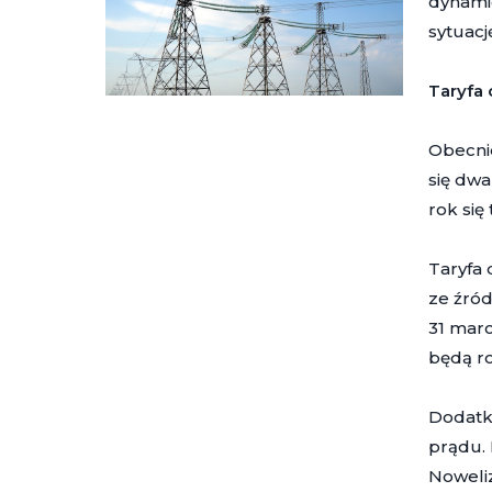
dynamic
sytuacj
Taryfa
Obecnie
się dwa
rok się 
Taryfa 
ze źród
31 marc
będą r
Dodatko
prądu. 
Noweliz